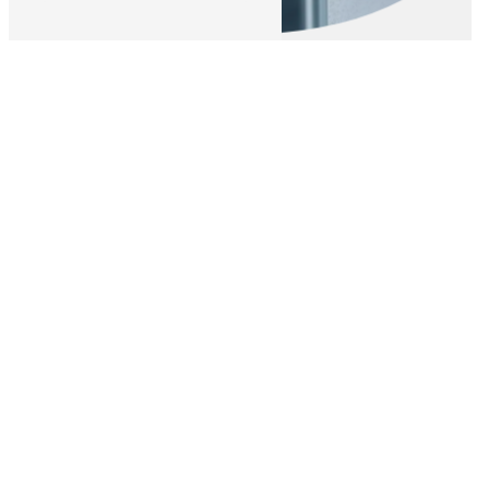
Adresse
42 Boulevard de la Forêt
28170
Châteauneuf-en-Thymerais